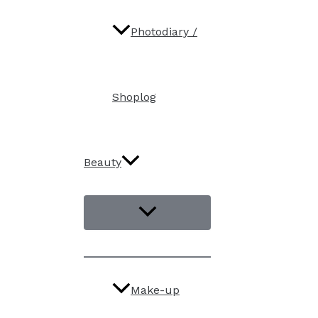
Photodiary /
Shoplog
Beauty
Make-up