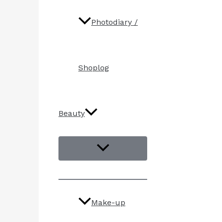
Photodiary /
Shoplog
Beauty
Make-up