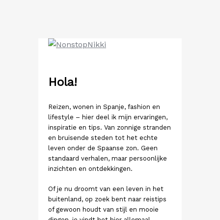
Ga
naar
de
inhoud
Hola!
Reizen, wonen in Spanje, fashion en
lifestyle – hier deel ik mijn ervaringen,
inspiratie en tips. Van zonnige stranden
en bruisende steden tot het echte
leven onder de Spaanse zon. Geen
standaard verhalen, maar persoonlijke
inzichten en ontdekkingen.
Of je nu droomt van een leven in het
buitenland, op zoek bent naar reistips
of gewoon houdt van stijl en mooie
dingen, je vindt het hier allemaal.