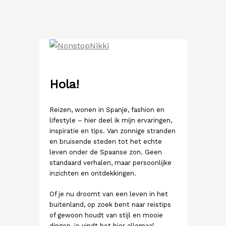
Ga
naar
de
inhoud
Hola!
Reizen, wonen in Spanje, fashion en
lifestyle – hier deel ik mijn ervaringen,
inspiratie en tips. Van zonnige stranden
en bruisende steden tot het echte
leven onder de Spaanse zon. Geen
standaard verhalen, maar persoonlijke
inzichten en ontdekkingen.
Of je nu droomt van een leven in het
buitenland, op zoek bent naar reistips
of gewoon houdt van stijl en mooie
dingen, je vindt het hier allemaal.