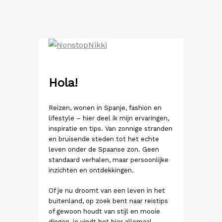
Ga
naar
de
inhoud
Hola!
Reizen, wonen in Spanje, fashion en
lifestyle – hier deel ik mijn ervaringen,
inspiratie en tips. Van zonnige stranden
en bruisende steden tot het echte
leven onder de Spaanse zon. Geen
standaard verhalen, maar persoonlijke
inzichten en ontdekkingen.
Of je nu droomt van een leven in het
buitenland, op zoek bent naar reistips
of gewoon houdt van stijl en mooie
dingen, je vindt het hier allemaal.