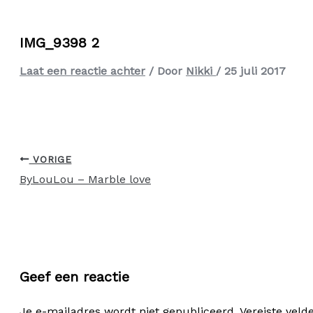
IMG_9398 2
Laat een reactie achter
/ Door
Nikki
/
25 juli 2017
VORIGE
ByLouLou – Marble love
Geef een reactie
Je e-mailadres wordt niet gepubliceerd.
Vereiste vel