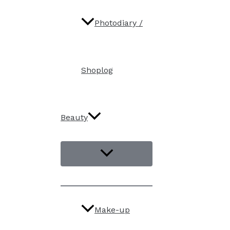
Photodiary /
Shoplog
Beauty
Make-up