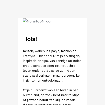
Ga
naar
de
inhoud
Hola!
Reizen, wonen in Spanje, fashion en
lifestyle – hier deel ik mijn ervaringen,
inspiratie en tips. Van zonnige stranden
en bruisende steden tot het echte
leven onder de Spaanse zon. Geen
standaard verhalen, maar persoonlijke
inzichten en ontdekkingen.
Of je nu droomt van een leven in het
buitenland, op zoek bent naar reistips
of gewoon houdt van stijl en mooie
dingen, je vindt het hier allemaal.