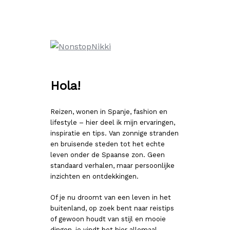
Ga
naar
de
inhoud
Hola!
Reizen, wonen in Spanje, fashion en
lifestyle – hier deel ik mijn ervaringen,
inspiratie en tips. Van zonnige stranden
en bruisende steden tot het echte
leven onder de Spaanse zon. Geen
standaard verhalen, maar persoonlijke
inzichten en ontdekkingen.
Of je nu droomt van een leven in het
buitenland, op zoek bent naar reistips
of gewoon houdt van stijl en mooie
dingen, je vindt het hier allemaal.