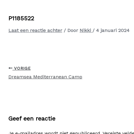
P1185522
Laat een reactie achter
/ Door
Nikki
/
4 januari 2024
VORIGE
Dreamsea Mediterranean Camp
Geef een reactie
Je e-mailadres wordt niet gepubliceerd.
Vereiste vel