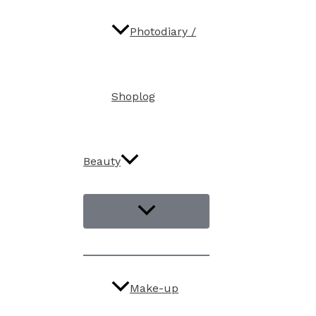
Photodiary /
Shoplog
Beauty
Make-up