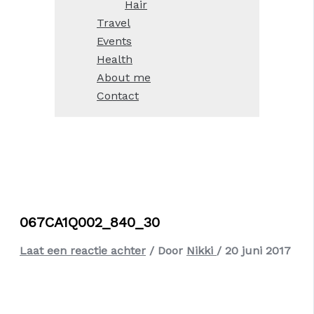
Hair
Travel
Events
Health
About me
Contact
067CA1Q002_840_30
Laat een reactie achter
/ Door
Nikki
/
20 juni 2017