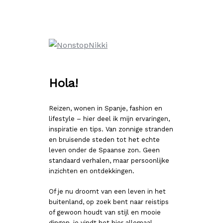
Ga
naar
de
inhoud
Hola!
Reizen, wonen in Spanje, fashion en
lifestyle – hier deel ik mijn ervaringen,
inspiratie en tips. Van zonnige stranden
en bruisende steden tot het echte
leven onder de Spaanse zon. Geen
standaard verhalen, maar persoonlijke
inzichten en ontdekkingen.
Of je nu droomt van een leven in het
buitenland, op zoek bent naar reistips
of gewoon houdt van stijl en mooie
dingen, je vindt het hier allemaal.