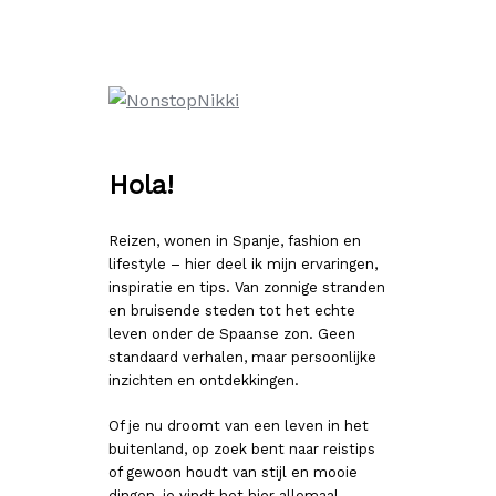
Ga
naar
de
inhoud
Hola!
Reizen, wonen in Spanje, fashion en
lifestyle – hier deel ik mijn ervaringen,
inspiratie en tips. Van zonnige stranden
en bruisende steden tot het echte
leven onder de Spaanse zon. Geen
standaard verhalen, maar persoonlijke
inzichten en ontdekkingen.
Of je nu droomt van een leven in het
buitenland, op zoek bent naar reistips
of gewoon houdt van stijl en mooie
dingen, je vindt het hier allemaal.