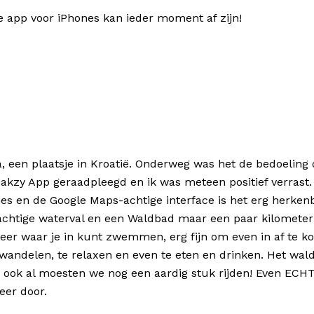
e app voor iPhones kan ieder moment af zijn!
a, een plaatsje in Kroatië. Onderweg was het de bedoelin
reakzy App geraadpleegd en ik was meteen positief verrast
tjes en de Google Maps-achtige interface is het erg herken
achtige waterval en een Waldbad maar een paar kilometer
er waar je in kunt zwemmen, erg fijn om even in af te koe
wandelen, te relaxen en even te eten en drinken. Het wal
 ook al moesten we nog een aardig stuk rijden! Even ECHT
eer door.