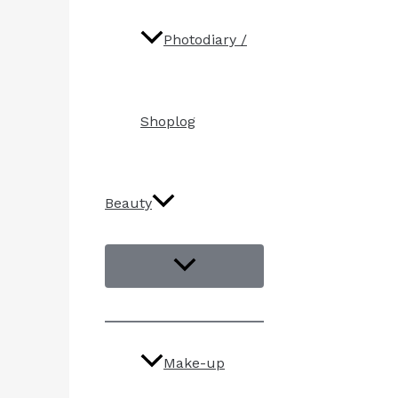
Photodiary /
Shoplog
Beauty
Make-up