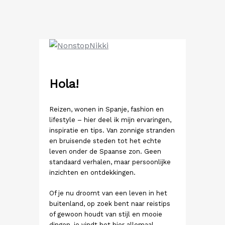
Ga
naar
de
inhoud
Hola!
Reizen, wonen in Spanje, fashion en
lifestyle – hier deel ik mijn ervaringen,
inspiratie en tips. Van zonnige stranden
en bruisende steden tot het echte
leven onder de Spaanse zon. Geen
standaard verhalen, maar persoonlijke
inzichten en ontdekkingen.
Of je nu droomt van een leven in het
buitenland, op zoek bent naar reistips
of gewoon houdt van stijl en mooie
dingen, je vindt het hier allemaal.