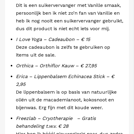
Dit is een suikervervanger met Vanille smaak,
persoonlijk ben ik niet zo’n fan van Vanille en
heb ik nog nooit een suikervervanger gebruikt,
dus dit product is niet echt iets voor mij.
I Love Yoga – Cadeaubon – € 15
Deze cadeaubon is zelfs te gebruiken op
items uit de sale.
Orthica – Orthiflor Kauw – € 27,95
Erica – Lippenbalsem Echinacea Stick – €
2,95
De lippenbalsem is op basis van natuurlijke
oliën uit de macademianoot, kokosnoot en
bijenwas. Erg fijn met dit koude weer.
Freezlab – Cryotherapie – Gratis
behandeling t.w.v. € 28
Hier ben ik hééél nieuwsgierig naar, dus zodra