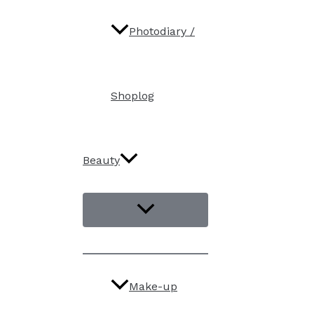
Photodiary /
Shoplog
Beauty
Make-up