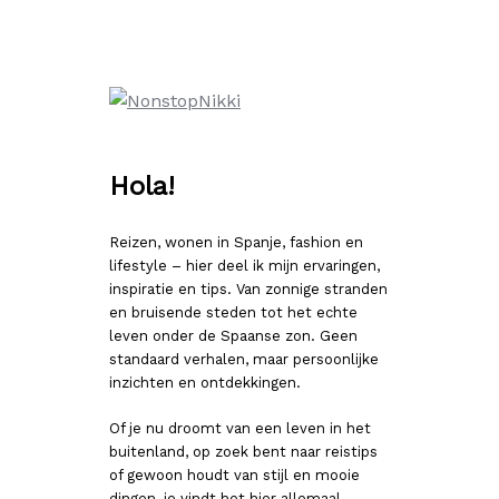
Ga
naar
de
inhoud
Hola!
Reizen, wonen in Spanje, fashion en
lifestyle – hier deel ik mijn ervaringen,
inspiratie en tips. Van zonnige stranden
en bruisende steden tot het echte
leven onder de Spaanse zon. Geen
standaard verhalen, maar persoonlijke
inzichten en ontdekkingen.
Of je nu droomt van een leven in het
buitenland, op zoek bent naar reistips
of gewoon houdt van stijl en mooie
dingen, je vindt het hier allemaal.