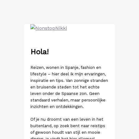
Ga
naar
de
inhoud
Hola!
Reizen, wonen in Spanje, fashion en
lifestyle – hier deel ik mijn ervaringen,
inspiratie en tips. Van zonnige stranden
en bruisende steden tot het echte
leven onder de Spaanse zon. Geen
standaard verhalen, maar persoonlijke
inzichten en ontdekkingen.
Of je nu droomt van een leven in het
buitenland, op zoek bent naar reistips
of gewoon houdt van stijl en mooie
dingen, je vindt het hier allemaal.