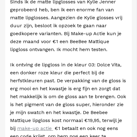
Sinds ik de matte lipglosses van Kylie Jenner
geprobeerd heb, ben ik een enorme fan van
matte lipglosses. Aangezien de Kylie glosses vrij
duur zijn, besloot ik opzoek te gaan naar
goedkopere varianten. Bij Make-up Actie kun je
deze maand voor €1 een BeeBee Mattique
lipgloss ontvangen. Ik mocht hem testen.
Ik ontving de lipgloss in de kleur 03: Dolce Vita,
een donker roze kleur die perfect bij de
herfstkleuren past. De verpakking van de gloss is
erg mooi en het kwastje is erg fijn en zorgt dat
het makkelijk is om de gloss aan te brengen. Ook
is het pigment van de gloss super, hieronder zie
je mijn swatch en het kwastje. De Beebee
Mattique lipgloss kost normaal €19,95, terwijl je
bij
make-up actie
€1 betaalt en ook nog eens
een code krijgt om hem nog een keer te