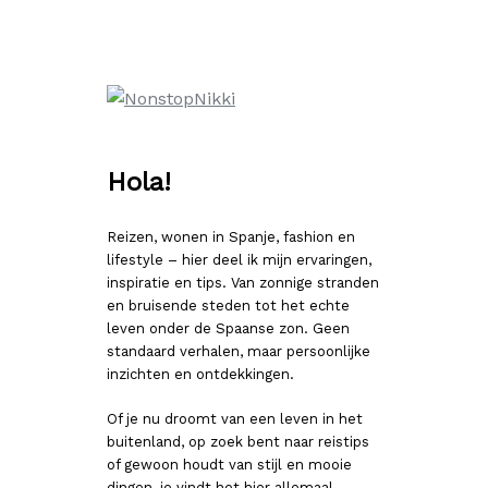
Ga
naar
de
inhoud
Hola!
Reizen, wonen in Spanje, fashion en
lifestyle – hier deel ik mijn ervaringen,
inspiratie en tips. Van zonnige stranden
en bruisende steden tot het echte
leven onder de Spaanse zon. Geen
standaard verhalen, maar persoonlijke
inzichten en ontdekkingen.
Of je nu droomt van een leven in het
buitenland, op zoek bent naar reistips
of gewoon houdt van stijl en mooie
dingen, je vindt het hier allemaal.