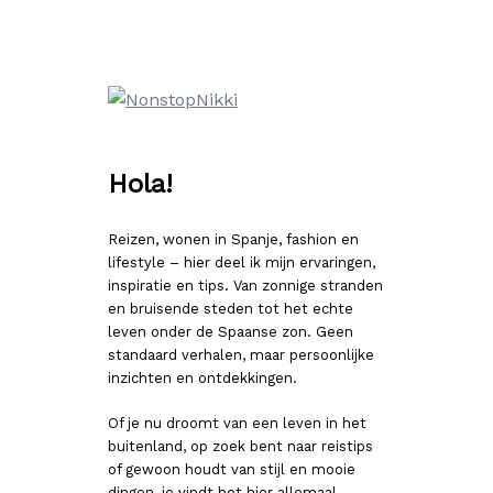
Ga
naar
de
inhoud
Hola!
Reizen, wonen in Spanje, fashion en
lifestyle – hier deel ik mijn ervaringen,
inspiratie en tips. Van zonnige stranden
en bruisende steden tot het echte
leven onder de Spaanse zon. Geen
standaard verhalen, maar persoonlijke
inzichten en ontdekkingen.
Of je nu droomt van een leven in het
buitenland, op zoek bent naar reistips
of gewoon houdt van stijl en mooie
dingen, je vindt het hier allemaal.