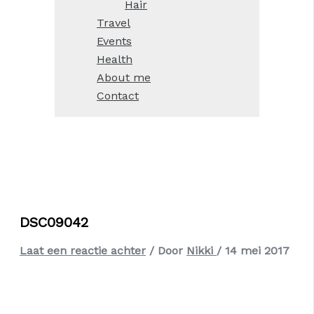
Hair
Travel
Events
Health
About me
Contact
DSC09042
Laat een reactie achter
/ Door
Nikki
/
14 mei 2017