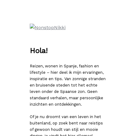
Ga
naar
de
inhoud
Hola!
Reizen, wonen in Spanje, fashion en
lifestyle – hier deel ik mijn ervaringen,
inspiratie en tips. Van zonnige stranden
en bruisende steden tot het echte
leven onder de Spaanse zon. Geen
standaard verhalen, maar persoonlijke
inzichten en ontdekkingen.
Of je nu droomt van een leven in het
buitenland, op zoek bent naar reistips
of gewoon houdt van stijl en mooie
dingen, je vindt het hier allemaal.