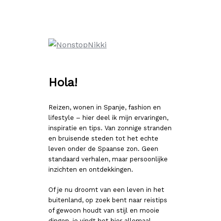
Ga
naar
de
inhoud
Hola!
Reizen, wonen in Spanje, fashion en
lifestyle – hier deel ik mijn ervaringen,
inspiratie en tips. Van zonnige stranden
en bruisende steden tot het echte
leven onder de Spaanse zon. Geen
standaard verhalen, maar persoonlijke
inzichten en ontdekkingen.
Of je nu droomt van een leven in het
buitenland, op zoek bent naar reistips
of gewoon houdt van stijl en mooie
dingen, je vindt het hier allemaal.