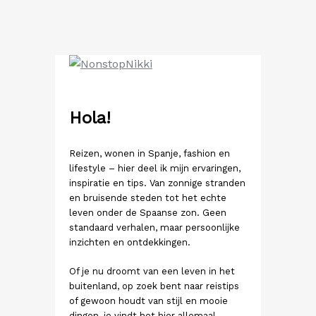
Ga
naar
de
inhoud
Hola!
Reizen, wonen in Spanje, fashion en
lifestyle – hier deel ik mijn ervaringen,
inspiratie en tips. Van zonnige stranden
en bruisende steden tot het echte
leven onder de Spaanse zon. Geen
standaard verhalen, maar persoonlijke
inzichten en ontdekkingen.
Of je nu droomt van een leven in het
buitenland, op zoek bent naar reistips
of gewoon houdt van stijl en mooie
dingen, je vindt het hier allemaal.