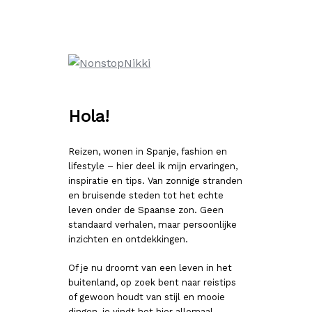
Ga
naar
de
inhoud
Hola!
Reizen, wonen in Spanje, fashion en
lifestyle – hier deel ik mijn ervaringen,
inspiratie en tips. Van zonnige stranden
en bruisende steden tot het echte
leven onder de Spaanse zon. Geen
standaard verhalen, maar persoonlijke
inzichten en ontdekkingen.
Of je nu droomt van een leven in het
buitenland, op zoek bent naar reistips
of gewoon houdt van stijl en mooie
dingen, je vindt het hier allemaal.