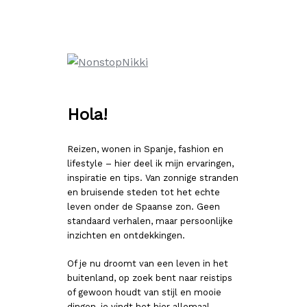
Ga
naar
de
inhoud
Hola!
Reizen, wonen in Spanje, fashion en
lifestyle – hier deel ik mijn ervaringen,
inspiratie en tips. Van zonnige stranden
en bruisende steden tot het echte
leven onder de Spaanse zon. Geen
standaard verhalen, maar persoonlijke
inzichten en ontdekkingen.
Of je nu droomt van een leven in het
buitenland, op zoek bent naar reistips
of gewoon houdt van stijl en mooie
dingen, je vindt het hier allemaal.