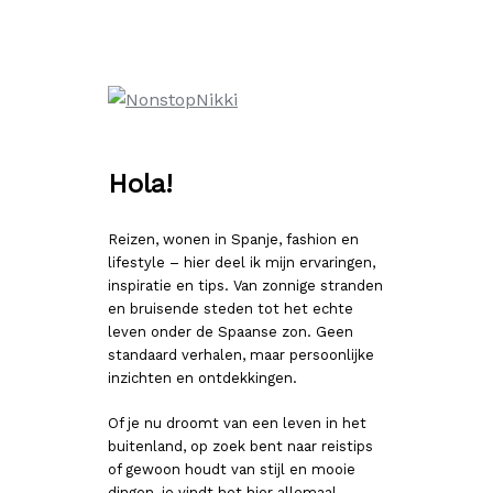
Ga
naar
de
inhoud
Hola!
Reizen, wonen in Spanje, fashion en
lifestyle – hier deel ik mijn ervaringen,
inspiratie en tips. Van zonnige stranden
en bruisende steden tot het echte
leven onder de Spaanse zon. Geen
standaard verhalen, maar persoonlijke
inzichten en ontdekkingen.
Of je nu droomt van een leven in het
buitenland, op zoek bent naar reistips
of gewoon houdt van stijl en mooie
dingen, je vindt het hier allemaal.