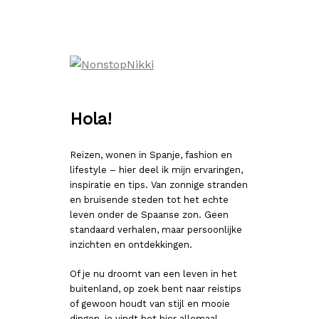
Ga
naar
de
inhoud
Hola!
Reizen, wonen in Spanje, fashion en
lifestyle – hier deel ik mijn ervaringen,
inspiratie en tips. Van zonnige stranden
en bruisende steden tot het echte
leven onder de Spaanse zon. Geen
standaard verhalen, maar persoonlijke
inzichten en ontdekkingen.
Of je nu droomt van een leven in het
buitenland, op zoek bent naar reistips
of gewoon houdt van stijl en mooie
dingen, je vindt het hier allemaal.