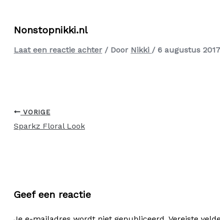
Nonstopnikki.nl
Laat een reactie achter
/ Door
Nikki
/
6 augustus 201
VORIGE
Sparkz Floral Look
Geef een reactie
Je e-mailadres wordt niet gepubliceerd.
Vereiste vel