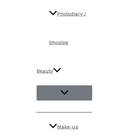
Photodiary /
Shoplog
Beauty
Make-up