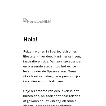
Ga
naar
de
inhoud
Hola!
Reizen, wonen in Spanje, fashion en
lifestyle – hier deel ik mijn ervaringen,
inspiratie en tips. Van zonnige stranden
en bruisende steden tot het echte
leven onder de Spaanse zon. Geen
standaard verhalen, maar persoonlijke
inzichten en ontdekkingen.
Of je nu droomt van een leven in het
buitenland, op zoek bent naar reistips
of gewoon houdt van stijl en mooie
dingen, je vindt het hier allemaal.