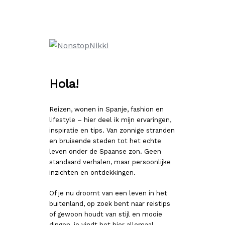
Ga
naar
de
inhoud
Hola!
Reizen, wonen in Spanje, fashion en
lifestyle – hier deel ik mijn ervaringen,
inspiratie en tips. Van zonnige stranden
en bruisende steden tot het echte
leven onder de Spaanse zon. Geen
standaard verhalen, maar persoonlijke
inzichten en ontdekkingen.
Of je nu droomt van een leven in het
buitenland, op zoek bent naar reistips
of gewoon houdt van stijl en mooie
dingen, je vindt het hier allemaal.