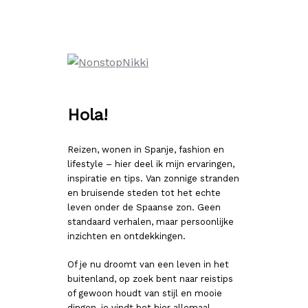
Ga
naar
de
inhoud
Hola!
Reizen, wonen in Spanje, fashion en
lifestyle – hier deel ik mijn ervaringen,
inspiratie en tips. Van zonnige stranden
en bruisende steden tot het echte
leven onder de Spaanse zon. Geen
standaard verhalen, maar persoonlijke
inzichten en ontdekkingen.
Of je nu droomt van een leven in het
buitenland, op zoek bent naar reistips
of gewoon houdt van stijl en mooie
dingen, je vindt het hier allemaal.