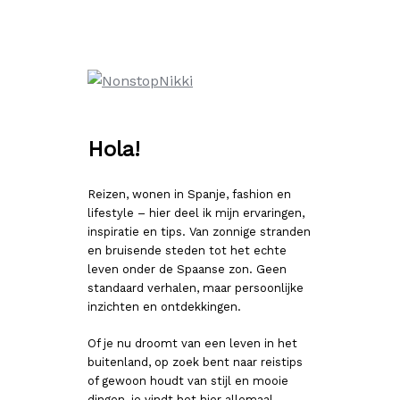
Ga
naar
de
inhoud
Hola!
Reizen, wonen in Spanje, fashion en
lifestyle – hier deel ik mijn ervaringen,
inspiratie en tips. Van zonnige stranden
en bruisende steden tot het echte
leven onder de Spaanse zon. Geen
standaard verhalen, maar persoonlijke
inzichten en ontdekkingen.
Of je nu droomt van een leven in het
buitenland, op zoek bent naar reistips
of gewoon houdt van stijl en mooie
dingen, je vindt het hier allemaal.