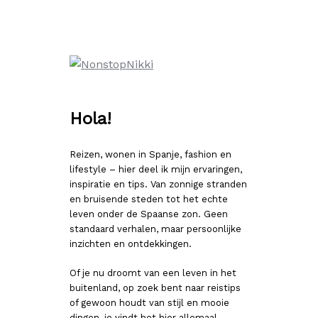
Ga
naar
de
inhoud
Hola!
Reizen, wonen in Spanje, fashion en
lifestyle – hier deel ik mijn ervaringen,
inspiratie en tips. Van zonnige stranden
en bruisende steden tot het echte
leven onder de Spaanse zon. Geen
standaard verhalen, maar persoonlijke
inzichten en ontdekkingen.
Of je nu droomt van een leven in het
buitenland, op zoek bent naar reistips
of gewoon houdt van stijl en mooie
dingen, je vindt het hier allemaal.