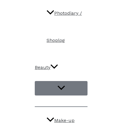
Photodiary /
Shoplog
Beauty
Make-up