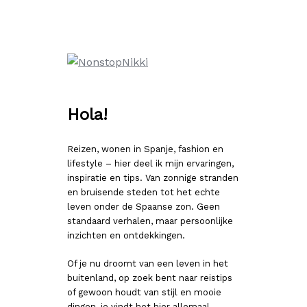
Ga
naar
de
inhoud
Hola!
Reizen, wonen in Spanje, fashion en
lifestyle – hier deel ik mijn ervaringen,
inspiratie en tips. Van zonnige stranden
en bruisende steden tot het echte
leven onder de Spaanse zon. Geen
standaard verhalen, maar persoonlijke
inzichten en ontdekkingen.
Of je nu droomt van een leven in het
buitenland, op zoek bent naar reistips
of gewoon houdt van stijl en mooie
dingen, je vindt het hier allemaal.