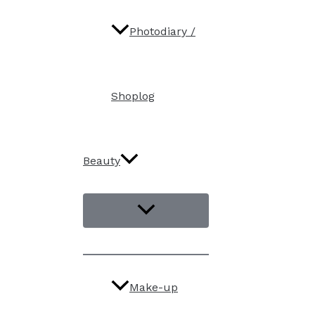
Photodiary /
Shoplog
Beauty
Make-up