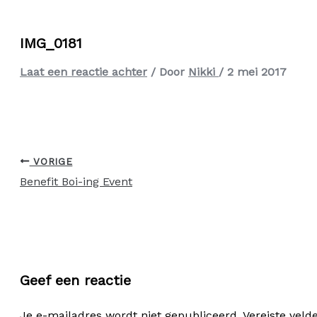
IMG_0181
Laat een reactie achter
/ Door
Nikki
/
2 mei 2017
VORIGE
Benefit Boi-ing Event
Geef een reactie
Je e-mailadres wordt niet gepubliceerd.
Vereiste vel