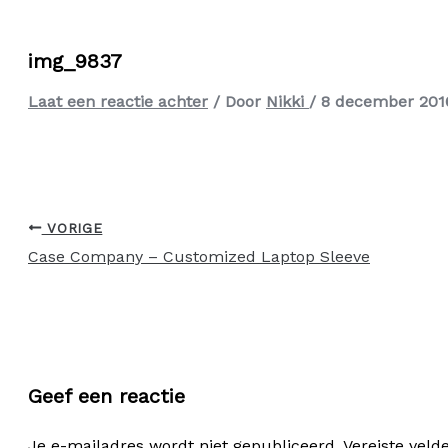
img_9837
Laat een reactie achter
/ Door
Nikki
/
8 december 201
VORIGE
Case Company – Customized Laptop Sleeve
Geef een reactie
Je e-mailadres wordt niet gepubliceerd.
Vereiste vel