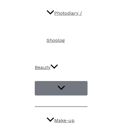
Photodiary /
Shoplog
Beauty
Make-up