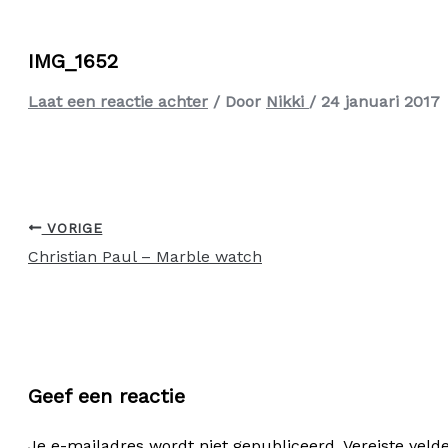
IMG_1652
Laat een reactie achter
/ Door
Nikki
/
24 januari 2017
VORIGE
Christian Paul – Marble watch
Geef een reactie
Je e-mailadres wordt niet gepubliceerd.
Vereiste vel