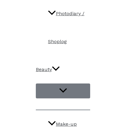
Photodiary /
Shoplog
Beauty
Make-up