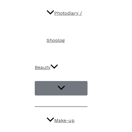
Photodiary /
Shoplog
Beauty
Make-up