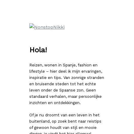
Ga
naar
de
inhoud
Hola!
Reizen, wonen in Spanje, fashion en
lifestyle – hier deel ik mijn ervaringen,
inspiratie en tips. Van zonnige stranden
en bruisende steden tot het echte
leven onder de Spaanse zon. Geen
standaard verhalen, maar persoonlijke
inzichten en ontdekkingen.
Of je nu droomt van een leven in het
buitenland, op zoek bent naar reistips
of gewoon houdt van stijl en mooie
dingen, je vindt het hier allemaal.