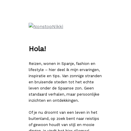
Ga
naar
de
inhoud
Hola!
Reizen, wonen in Spanje, fashion en
lifestyle – hier deel ik mijn ervaringen,
inspiratie en tips. Van zonnige stranden
en bruisende steden tot het echte
leven onder de Spaanse zon. Geen
standaard verhalen, maar persoonlijke
inzichten en ontdekkingen.
Of je nu droomt van een leven in het
buitenland, op zoek bent naar reistips
of gewoon houdt van stijl en mooie
dingen, je vindt het hier allemaal.