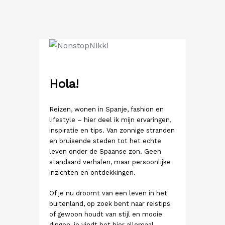
Ga
naar
de
inhoud
Hola!
Reizen, wonen in Spanje, fashion en
lifestyle – hier deel ik mijn ervaringen,
inspiratie en tips. Van zonnige stranden
en bruisende steden tot het echte
leven onder de Spaanse zon. Geen
standaard verhalen, maar persoonlijke
inzichten en ontdekkingen.
Of je nu droomt van een leven in het
buitenland, op zoek bent naar reistips
of gewoon houdt van stijl en mooie
dingen, je vindt het hier allemaal.