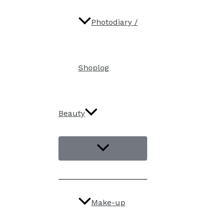
Photodiary /
Shoplog
Beauty
Make-up