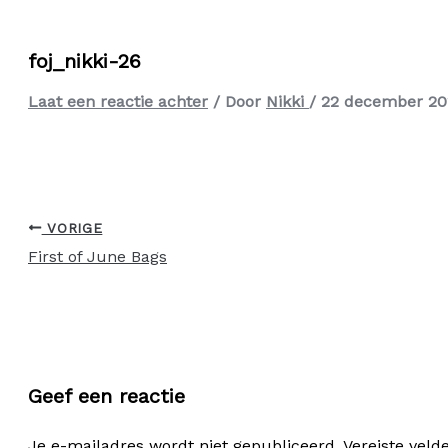
foj_nikki-26
Laat een reactie achter
/ Door
Nikki
/
22 december 20
VORIGE
First of June Bags
Geef een reactie
Je e-mailadres wordt niet gepubliceerd.
Vereiste vel