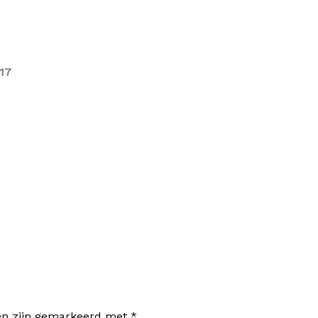
17
den zijn gemarkeerd met
*