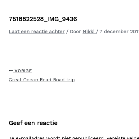
7518822528_IMG_9436
Laat een reactie achter
/ Door
Nikki
/
7 december 201
VORIGE
Great Ocean Road Road trip
Geef een reactie
Je e-mailadres wordt niet gepubliceerd.
Vereiste vel