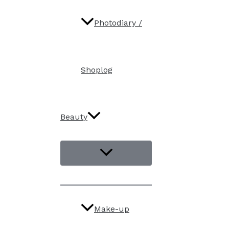
Photodiary /
Shoplog
Beauty
Make-up