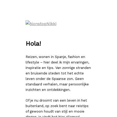
Ga
naar
de
inhoud
Hola!
Reizen, wonen in Spanje, fashion en
lifestyle – hier deel ik mijn ervaringen,
inspiratie en tips. Van zonnige stranden
en bruisende steden tot het echte
leven onder de Spaanse zon. Geen
standaard verhalen, maar persoonlijke
inzichten en ontdekkingen.
Of je nu droomt van een leven in het
buitenland, op zoek bent naar reistips
of gewoon houdt van stijl en mooie
dingen, je vindt het hier allemaal.