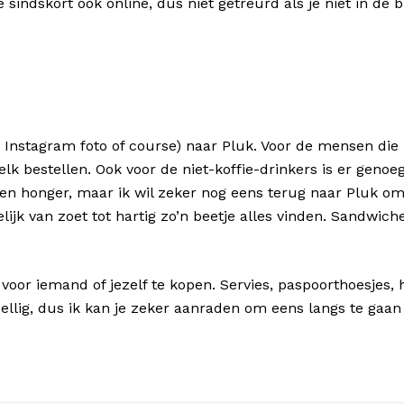
 sindskort ook online, dus niet getreurd als je niet in d
n Instagram foto of course) naar Pluk. Voor de mensen die
melk bestellen. Ook voor de niet-koffie-drinkers is er geno
en honger, maar ik wil zeker nog eens terug naar Pluk om
ijk van zoet tot hartig zo’n beetje alles vinden. Sandwich
or iemand of jezelf te kopen. Servies, paspoorthoesjes, ha
ezellig, dus ik kan je zeker aanraden om eens langs te gaa