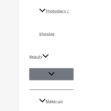
Photodiary /
Shoplog
Beauty
Make-up