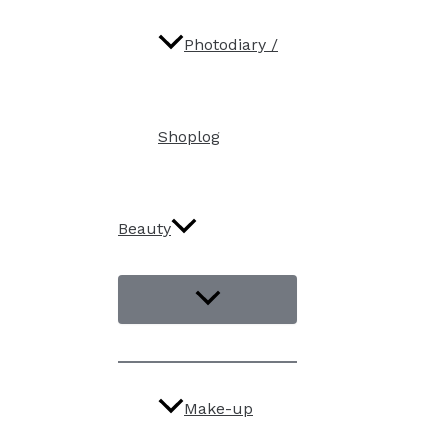
Photodiary /
Shoplog
Beauty
Make-up