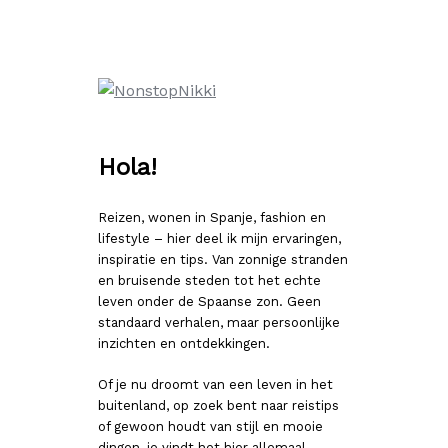
Ga
naar
de
inhoud
Hola!
Reizen, wonen in Spanje, fashion en
lifestyle – hier deel ik mijn ervaringen,
inspiratie en tips. Van zonnige stranden
en bruisende steden tot het echte
leven onder de Spaanse zon. Geen
standaard verhalen, maar persoonlijke
inzichten en ontdekkingen.
Of je nu droomt van een leven in het
buitenland, op zoek bent naar reistips
of gewoon houdt van stijl en mooie
dingen, je vindt het hier allemaal.