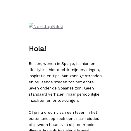
Ga
naar
de
inhoud
Hola!
Reizen, wonen in Spanje, fashion en
lifestyle – hier deel ik mijn ervaringen,
inspiratie en tips. Van zonnige stranden
en bruisende steden tot het echte
leven onder de Spaanse zon. Geen
standaard verhalen, maar persoonlijke
inzichten en ontdekkingen.
Of je nu droomt van een leven in het
buitenland, op zoek bent naar reistips
of gewoon houdt van stijl en mooie
dingen, je vindt het hier allemaal.