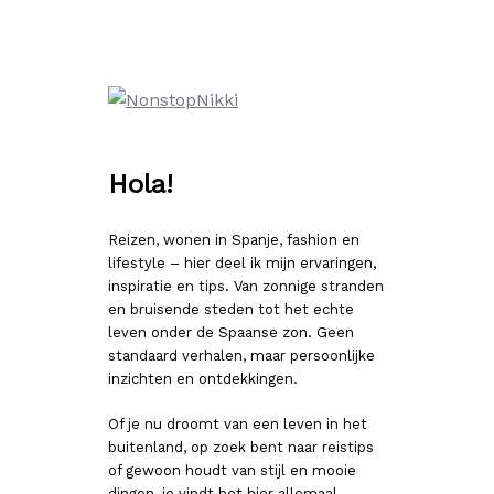
Ga
naar
de
inhoud
Hola!
Reizen, wonen in Spanje, fashion en
lifestyle – hier deel ik mijn ervaringen,
inspiratie en tips. Van zonnige stranden
en bruisende steden tot het echte
leven onder de Spaanse zon. Geen
standaard verhalen, maar persoonlijke
inzichten en ontdekkingen.
Of je nu droomt van een leven in het
buitenland, op zoek bent naar reistips
of gewoon houdt van stijl en mooie
dingen, je vindt het hier allemaal.