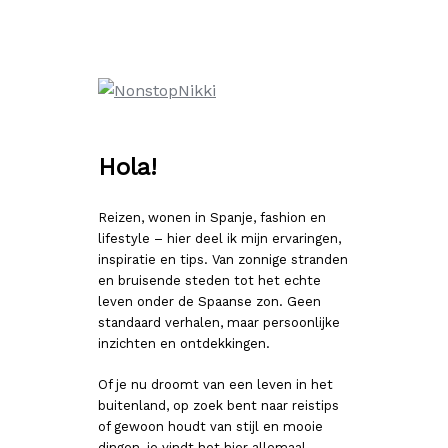
Ga
naar
de
inhoud
Hola!
Reizen, wonen in Spanje, fashion en
lifestyle – hier deel ik mijn ervaringen,
inspiratie en tips. Van zonnige stranden
en bruisende steden tot het echte
leven onder de Spaanse zon. Geen
standaard verhalen, maar persoonlijke
inzichten en ontdekkingen.
Of je nu droomt van een leven in het
buitenland, op zoek bent naar reistips
of gewoon houdt van stijl en mooie
dingen, je vindt het hier allemaal.