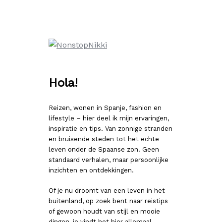
Ga
naar
de
inhoud
Hola!
Reizen, wonen in Spanje, fashion en
lifestyle – hier deel ik mijn ervaringen,
inspiratie en tips. Van zonnige stranden
en bruisende steden tot het echte
leven onder de Spaanse zon. Geen
standaard verhalen, maar persoonlijke
inzichten en ontdekkingen.
Of je nu droomt van een leven in het
buitenland, op zoek bent naar reistips
of gewoon houdt van stijl en mooie
dingen, je vindt het hier allemaal.